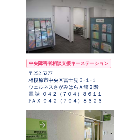
中央障害者相談支援キーステーション
〒252-5277
相模原市中央区冨士見６-１-１
ウェルネスさがみはらＡ館２階
電 話
０４２（７０４）８６１１
FＡＸ ０４２（７０４）８６２６