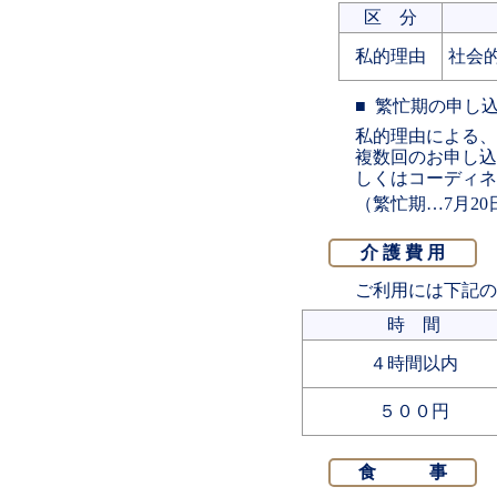
区 分
私的理由
社会
繁忙期の申し
私的理由による、
複数回のお申し込
しくはコーディネ
繁忙期…7月20
介 護 費 用
ご利用には下記の
時 間
４時間以内
５００円
食 事