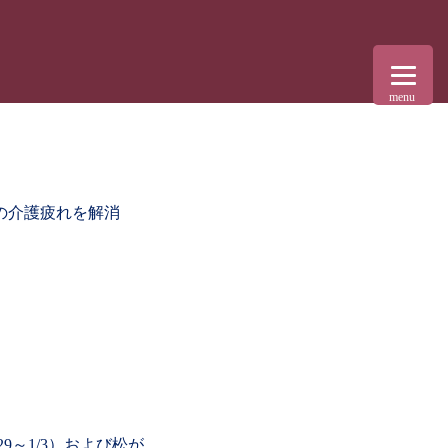
menu
の介護疲れを解消
9～1/3）および松が